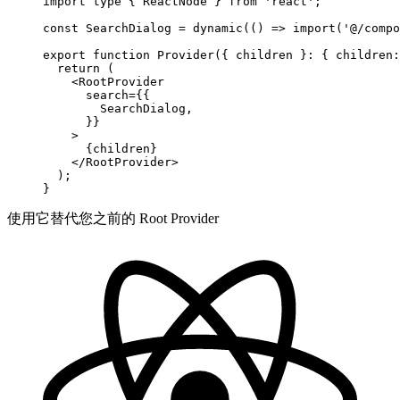
import
 type
 { ReactNode } 
from
 'react'
;
const
 SearchDialog
 =
 dynamic
(() 
=>
 import
(
'@/compo
export
 function
 Provider
({ 
children
 }
:
 { 
children
:
  return
 (
    <
RootProvider
      search
=
{{
        SearchDialog,
      }}
    >
      {children}
    </
RootProvider
>
  );
}
使用它替代您之前的 Root Provider