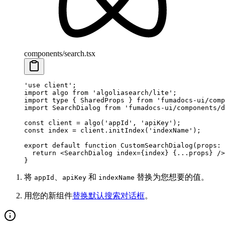
components/search.tsx
'use client'
;
import
 algo 
from
 'algoliasearch/lite'
;
import
 type
 { SharedProps } 
from
 'fumadocs-ui/comp
import
 SearchDialog 
from
 'fumadocs-ui/components/d
const
 client
 =
 algo
(
'appId'
, 
'apiKey'
);
const
 index
 =
 client.
initIndex
(
'indexName'
);
export
 default
 function
 CustomSearchDialog
(
props
:
 
  return
 <
SearchDialog
 index
=
{index} {
...
props} />
}
将
、
和
替换为您想要的值。
appId
apiKey
indexName
用您的新组件
替换默认搜索对话框
。