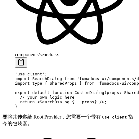
components/search.tsx
'use client'
;
import
 SearchDialog 
from
 'fumadocs-ui/components/d
import
 type
 { SharedProps } 
from
 'fumadocs-ui/comp
export
 default
 function
 CustomDialog
(
props
:
 Shared
  // your own logic here
  return
 <
SearchDialog
 {
...
props} />;
}
要将其传递给 Root Provider，您需要一个带有
指
use client
令的包装器。