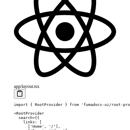
app/layout.tsx
import
 { RootProvider } 
from
 'fumadocs-ui/root-pro
<
RootProvider
  search
=
{{
    links: [
      [
'Home'
, 
'/'
],