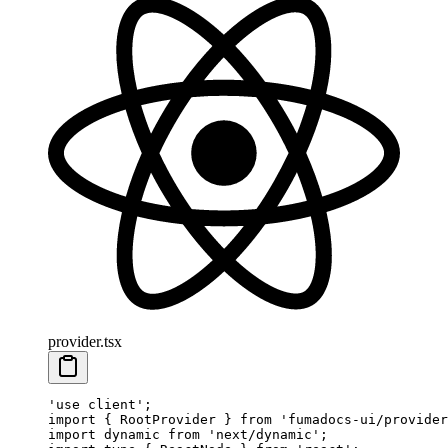
provider.tsx
'use client'
;
import
 { RootProvider } 
from
 'fumadocs-ui/provider
import
 dynamic 
from
 'next/dynamic'
;