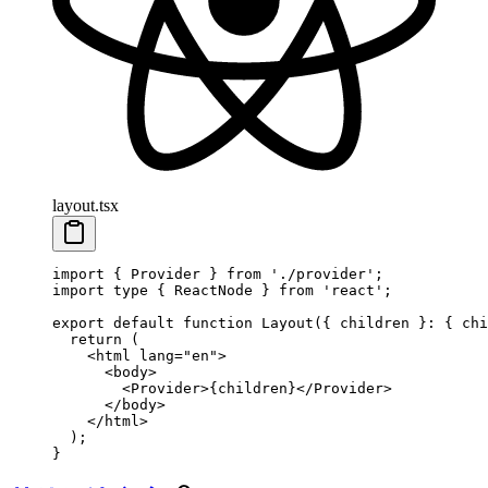
layout.tsx
import
 { Provider } 
from
 './provider'
;
import
 type
 { ReactNode } 
from
 'react'
;
export
 default
 function
 Layout
({ 
children
 }
:
 { 
chi
  return
 (
    <
html
 lang
=
"en"
>
      <
body
>
        <
Provider
>{children}</
Provider
>
      </
body
>
    </
html
>
  );
}