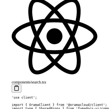
components/search.tsx
'use client'
;
import
 { OramaClient } 
from
 '@oramacloud/client'
;
import
 type
 { SharedProps } 
from
 'fumadocs-ui/comp