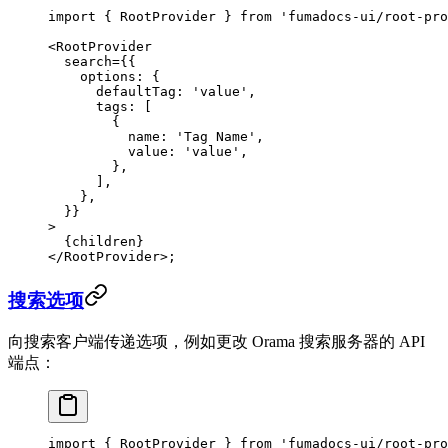
import
 { RootProvider } 
from
 'fumadocs-ui/root-pro
<
RootProvider
  search
=
{{
    options: {
      defaultTag: 
'value'
,
      tags: [
        {
          name: 
'Tag Name'
,
          value: 
'value'
,
        },
      ],
    },
  }}
>
  {children}
</
RootProvider
>;
搜索选项
向搜索客户端传递选项，例如更改 Orama 搜索服务器的 API
端点：
import
 { RootProvider } 
from
 'fumadocs-ui/root-pro