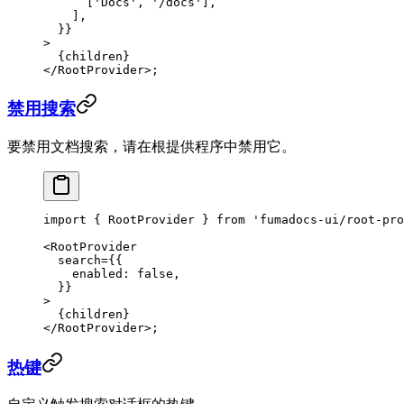
      [
'Docs'
, 
'/docs'
],
    ],
  }}
>
  {children}
</
RootProvider
>;
禁用搜索
要禁用文档搜索，请在根提供程序中禁用它。
import
 { RootProvider } 
from
 'fumadocs-ui/root-pro
<
RootProvider
  search
=
{{
    enabled: 
false
,
  }}
>
  {children}
</
RootProvider
>;
热键