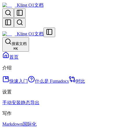
Kling O1文档
Kling O1文档
搜索文档
⌘
K
首页
介绍
快速入门
什么是 Fumadocs
对比
设置
手动安装
静态导出
写作
Markdown
国际化