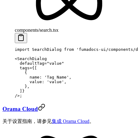
components/search.tsx
import
 SearchDialog 
from
 'fumadocs-ui/components/d
<
SearchDialog
  defaultTag
=
"value"
  tags
=
{[
    {
      name: 
'Tag Name'
,
      value: 
'value'
,
    },
  ]}
/>;
Orama Cloud
关于设置指南，请参见
集成 Orama Cloud
。