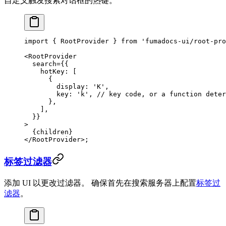
自定义触发搜索对话框的热键。
import
 { RootProvider } 
from
 'fumadocs-ui/root-pro
<
RootProvider
  search
=
{{
    hotKey: [
      {
        display: 
'K'
,
        key: 
'k'
, 
// key code, or a function deter
      },
    ],
  }}
>
  {children}
</
RootProvider
>;
标签过滤器
添加 UI 以更改过滤器。 确保首先在搜索服务器上配置
标签过
滤器
。