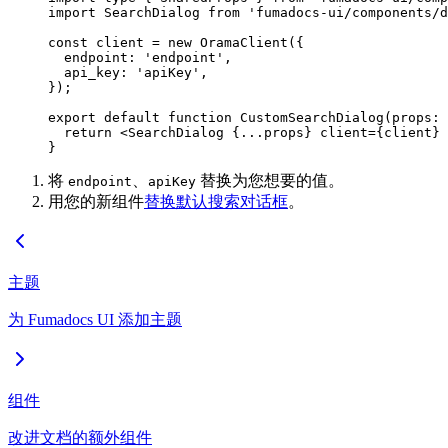
import
 SearchDialog 
from
 'fumadocs-ui/components/
const
 client
 =
 new
 OramaClient
({
  endpoint: 
'endpoint'
,
  api_key: 
'apiKey'
,
});
export
 default
 function
 CustomSearchDialog
(
props
:
 
  return
 <
SearchDialog
 {
...
props} 
client
=
{client} 
}
将
、
替换为您想要的值。
endpoint
apiKey
用您的新组件
替换默认搜索对话框
。
主题
为 Fumadocs UI 添加主题
组件
改进文档的额外组件